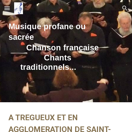
Skip to main content
Skip to navigation
Musique profane ou
sacrée
Chanson française
C
hants
traditionnels...
A TREGUEUX ET EN
AGGLOMERATION DE SAINT-